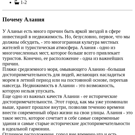
1-2
Почему Алания
У Аланьи есть много причин быть яркой звездой в сфере
инвестиций в недвижимость. Но, безусловно, первое, что мы
должны обсудить, - это многогранная культура местных
жителей и туристическая атмосфера. Алания - одно из
многочисленных мест, которое больше всего привлекает
туристов. Конечно, ее расположение - одна из важнейших
причин.
Пляжи средиземного моря, омывающего Аланию -большая
достопримечательность для людей, желающих насладиться
морем в летний период или на постоянной основе, переехав
навсегда. Недвижимость в Алании - это возможность,
которую нельзя упускать.
Еще одно из важных качеств Алании - ее исторические
достопримечательности. Этот город, как мы уже упоминали
выше, хранит прошлое внутри, позволяя течению времени
внести современный образ жизни на свои улицы. Алания - это
такое место, которое сочетает в себе самые современные
здания и самые старые исторические достопримечательности
в идеальной гармонии.
Отличное расположение, город вне времени-это и есть