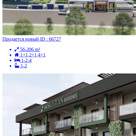
Продается
новый
ID : 66727
56-206 m²
1+1,2+1,4+1
1-2-4
1-2