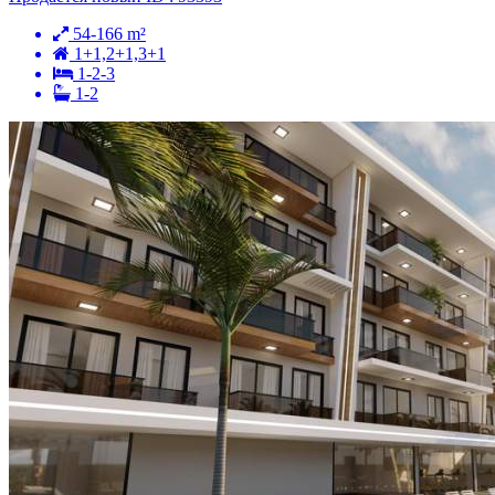
54-166 m²
1+1,2+1,3+1
1-2-3
1-2