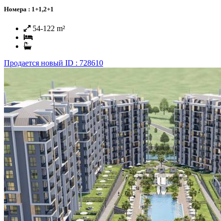
Номера :
1+1,2+1
54-122 m²
Продается
новый
ID : 728610