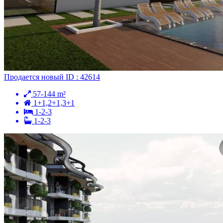
Продается
новый
ID : 42614
57-144 m²
1+1,2+1,3+1
1-2-3
1-2-3