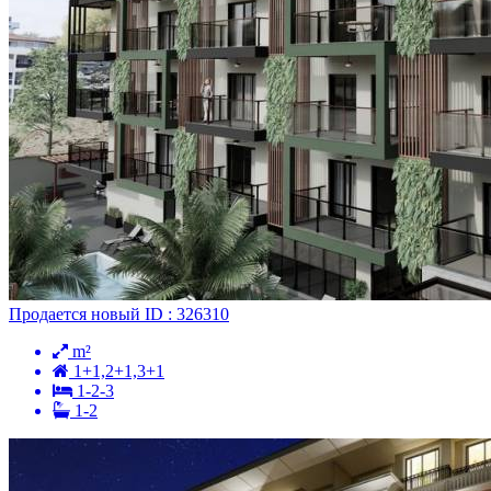
Продается
новый
ID : 326310
m²
1+1,2+1,3+1
1-2-3
1-2