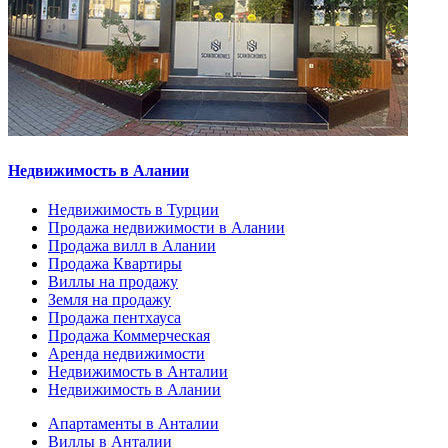
Недвижимость в Алании
Недвижимость в Турции
Продажа недвижимости в Алании
Продажа вилл в Алании
Продажа Квартиры
Виллы на продажу
Земля на продажу
Продажа пентхауса
Продажа Коммерческая
Аренда недвижимости
Недвижимость в Анталии
Недвижимость в Алании
Апартаменты в Анталии
Виллы в Анталии