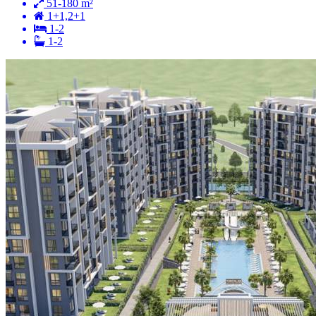
51-180 m²
1+1,2+1
1-2
1-2