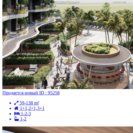
Продается
новый
ID : 95258
59-138 m²
1+1,2+1,3+1
1-2-3
1-2