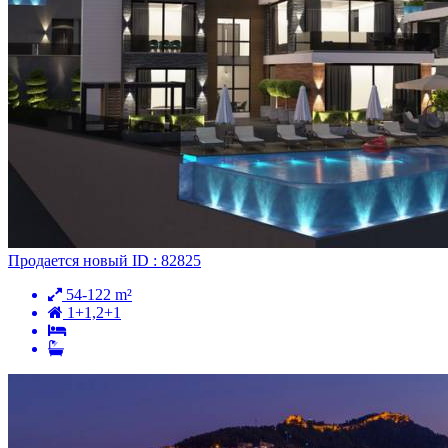
Продается
новый
ID : 82825
54-122 m²
1+1,2+1