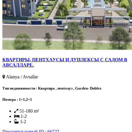
КВАРТИРЫ, ПЕНТХАУСЫ И ДУПЛЕКСЫ С САДОМ В
АВСАЛЛАРЕ.
Alanya / Avsallar
Тип недвижимости :
Квартира , пентхауз , Garden- Dublex
Номера :
1+1,2+1
51-180 m²
1-2
1-2
Продается
новый
ID : 66727