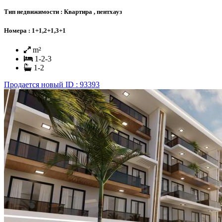
Тип недвижимости :
Квартира , пентхауз
Номера :
1+1,2+1,3+1
m²
1-2-3
1-2
Продается
новый
ID : 93393