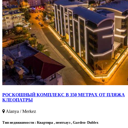
РОСКОШНЫЙ КОМПЛЕКС В 350 МЕТРАХ ОТ ПЛЯЖА
КЛЕОПАТРЫ
Alanya / Merkez
Тип недвижимости :
Квартира , пентхауз , Garden- Dublex