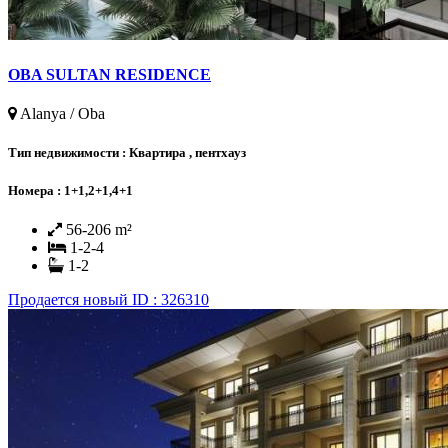
OBA SULTAN RESIDENCE
Alanya / Oba
Тип недвижимости :
Квартира , пентхауз
Номера :
1+1,2+1,4+1
56-206 m²
1-2-4
1-2
Продается
новый
ID : 326310