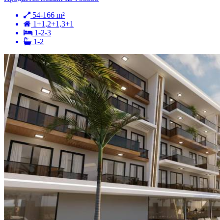
54-166 m²
1+1,2+1,3+1
1-2-3
1-2