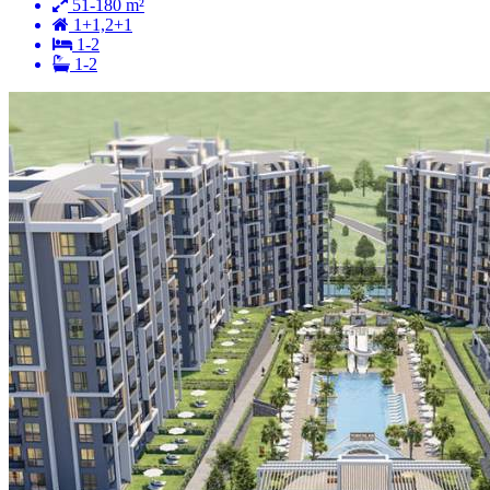
51-180 m²
1+1,2+1
1-2
1-2