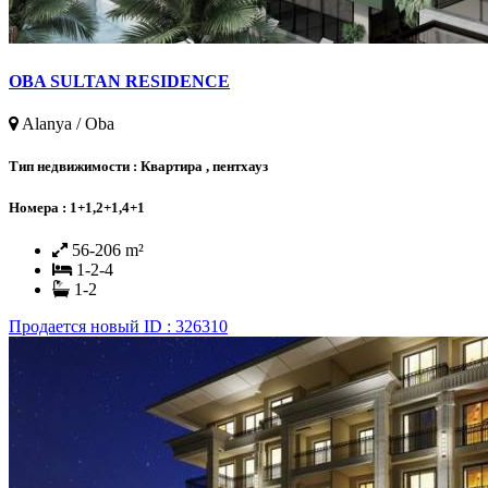
OBA SULTAN RESIDENCE
Alanya / Oba
Тип недвижимости :
Квартира , пентхауз
Номера :
1+1,2+1,4+1
56-206 m²
1-2-4
1-2
Продается
новый
ID : 326310