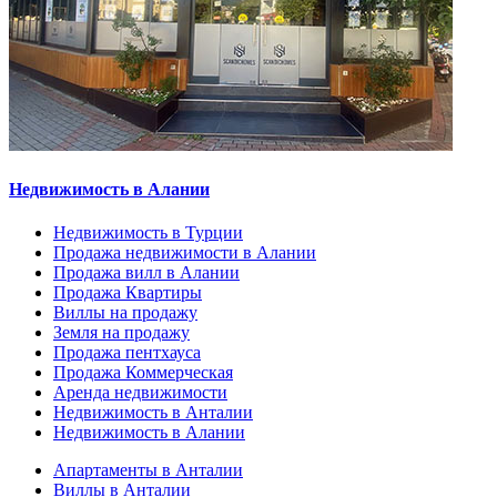
Недвижимость в Алании
Недвижимость в Турции
Продажа недвижимости в Алании
Продажа вилл в Алании
Продажа Квартиры
Виллы на продажу
Земля на продажу
Продажа пентхауса
Продажа Коммерческая
Аренда недвижимости
Недвижимость в Анталии
Недвижимость в Алании
Апартаменты в Анталии
Виллы в Анталии