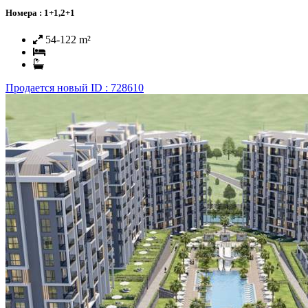
Номера :
1+1,2+1
54-122 m²
Продается
новый
ID : 728610