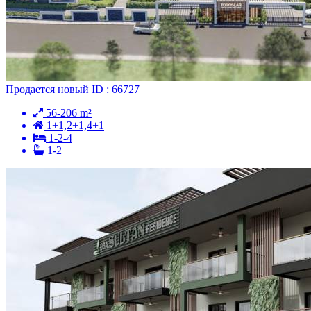
Продается
новый
ID : 66727
56-206 m²
1+1,2+1,4+1
1-2-4
1-2