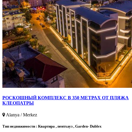
РОСКОШНЫЙ КОМПЛЕКС В 350 МЕТРАХ ОТ ПЛЯЖА
КЛЕОПАТРЫ
Alanya / Merkez
Тип недвижимости :
Квартира , пентхауз , Garden- Dublex