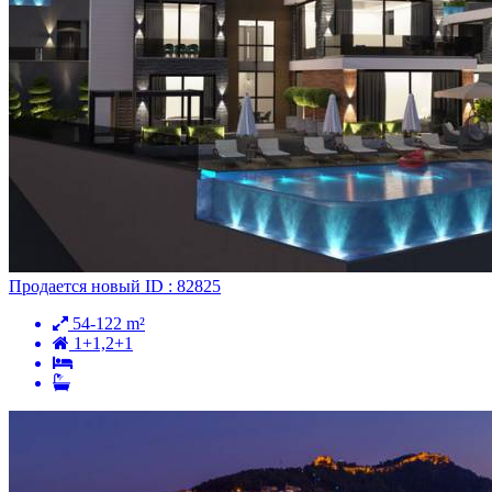
Продается
новый
ID : 82825
54-122 m²
1+1,2+1