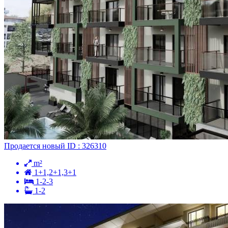
Продается
новый
ID : 326310
m²
1+1,2+1,3+1
1-2-3
1-2