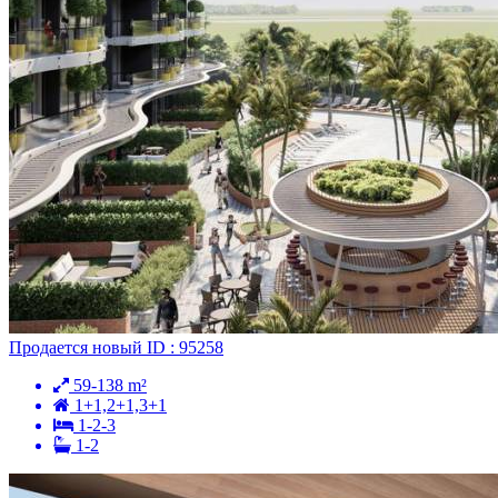
Продается
новый
ID : 95258
59-138 m²
1+1,2+1,3+1
1-2-3
1-2