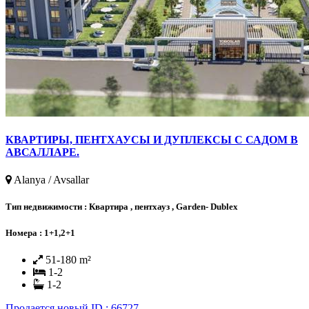
КВАРТИРЫ, ПЕНТХАУСЫ И ДУПЛЕКСЫ С САДОМ В
АВСАЛЛАРЕ.
Alanya / Avsallar
Тип недвижимости :
Квартира , пентхауз , Garden- Dublex
Номера :
1+1,2+1
51-180 m²
1-2
1-2
Продается
новый
ID : 66727