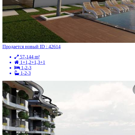
Продается
новый
ID : 42614
57-144 m²
1+1,2+1,3+1
1-2-3
1-2-3