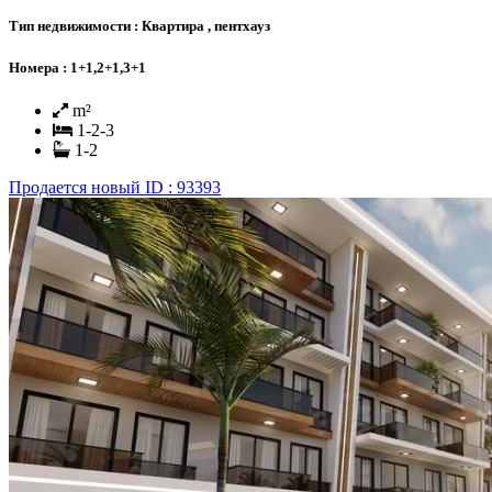
Тип недвижимости :
Квартира , пентхауз
Номера :
1+1,2+1,3+1
m²
1-2-3
1-2
Продается
новый
ID : 93393