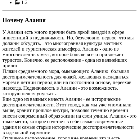
1-2
Почему Алания
У Аланьи есть много причин быть яркой звездой в сфере
инвестиций в недвижимость. Но, безусловно, первое, что мы
должны обсудить, - это многогранная культура местных
жителей и туристическая атмосфера. Алания - одно из
многочисленных мест, которое больше всего привлекает
туристов. Конечно, ее расположение - одна из важнейших
причин.
Пляжи средиземного моря, омывающего Аланию -большая
достопримечательность для людей, желающих насладиться
морем в летний период или на постоянной основе, переехав
навсегда. Недвижимость в Алании - это возможность,
которую нельзя упускать.
Еще одно из важных качеств Алании - ее исторические
достопримечательности. Этот город, как мы уже упоминали
выше, хранит прошлое внутри, позволяя течению времени
внести современный образ жизни на свои улицы. Алания - это
такое место, которое сочетает в себе самые современные
здания и самые старые исторические достопримечательности
в идеальной гармонии.
Отличное расположение, город вне времени-это и есть