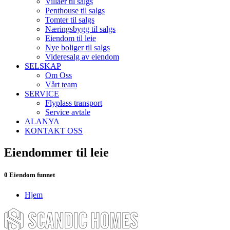
Villaer til salgs
Penthouse til salgs
Tomter til salgs
Næringsbygg til salgs
Eiendom til leie
Nye boliger til salgs
Videresalg av eiendom
SELSKAP
Om Oss
Vårt team
SERVICE
Flyplass transport
Service avtale
ALANYA
KONTAKT OSS
Eiendommer til leie
0 Eiendom funnet
Hjem