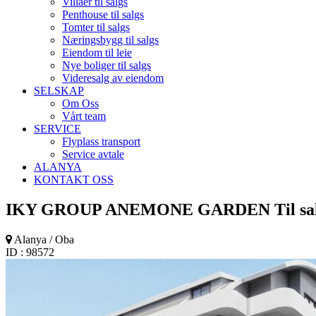
Villaer til salgs
Penthouse til salgs
Tomter til salgs
Næringsbygg til salgs
Eiendom til leie
Nye boliger til salgs
Videresalg av eiendom
SELSKAP
Om Oss
Vårt team
SERVICE
Flyplass transport
Service avtale
ALANYA
KONTAKT OSS
IKY GROUP ANEMONE GARDEN
Til sa
Alanya / Oba
ID : 98572